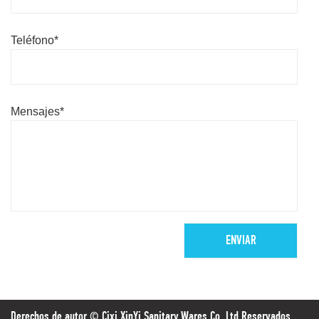
Teléfono*
Mensajes*
Derechos de autor ©
Cixi XinYi Sanitary Wares Co.,Ltd.
Reservados